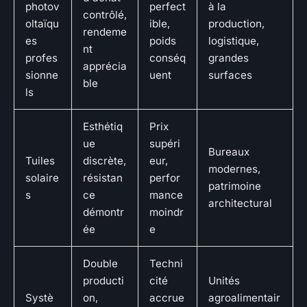
photov
perfect
à la
contrôlé,
oltaïqu
ible,
production,
rendeme
es
poids
logistique,
nt
profes
conséq
grandes
apprécia
sionne
uent
surfaces
ble
ls
Esthétiq
Prix
ue
supéri
Bureaux
Tuiles
discrète,
eur,
modernes,
solaire
résistan
perfor
patrimoine
s
ce
mance
architectural
démontr
moindr
ée
e
Double
Techni
producti
cité
Unités
Systè
on,
accrue
agroalimentair