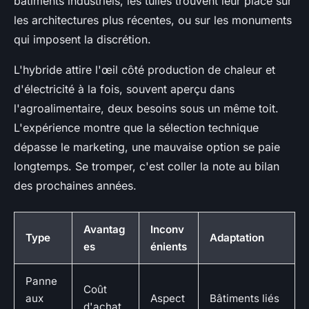
bâtiments industriels, les tuiles trouvent leur place sur
les architectures plus récentes, ou sur les monuments
qui imposent la discrétion.
L'hybride attire l'œil côté production de chaleur et
d'électricité à la fois
, souvent aperçu dans
l'agroalimentaire, deux besoins sous un même toit.
L'expérience montre que la sélection technique
dépasse le marketing, une mauvaise option se paie
longtemps. Se tromper, c'est coller la note au bilan
des prochaines années.
Avantag
Inconv
Type
Adaptation
es
énients
Panne
Coût
aux
Aspect
Bâtiments liés
d'achat