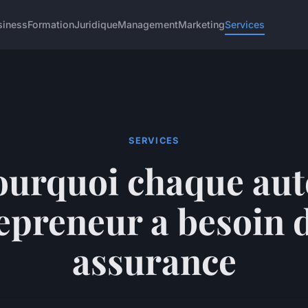
siness
Formation
Juridique
Management
Marketing
Services
SERVICES
ourquoi chaque aut
epreneur a besoin 
assurance