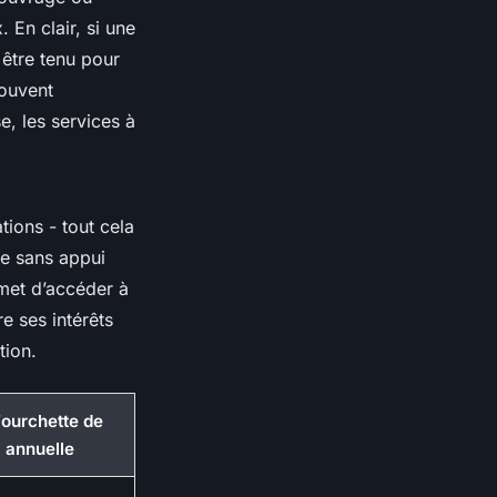
 En clair, si une
 être tenu pour
souvent
e, les services à
tions - tout cela
re sans appui
met d’accéder à
e ses intérêts
tion.
Fourchette de
x annuelle