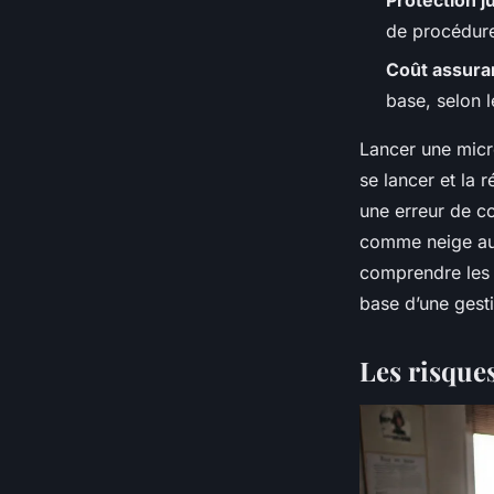
Protection j
de procédur
Coût assura
base, selon l
Lancer une micro
se lancer et la 
une erreur de co
comme neige au s
comprendre les g
base d’une gesti
Les risque