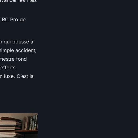
vancer les frais
e RC Pro de
on qui pousse à
 simple accident,
rimestre fond
efforts,
 luxe. C’est la