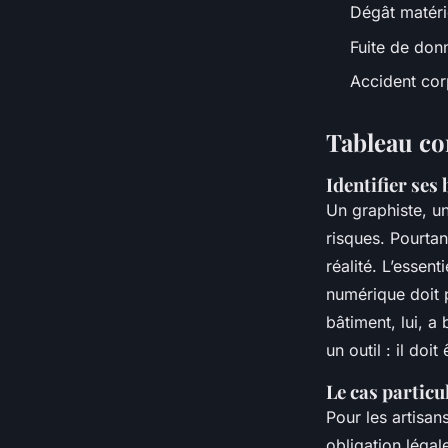
Dégât matéri
Fuite de don
Accident cor
Tableau co
Identifier ses
Un graphiste, u
risques. Pourta
réalité. L’essent
numérique doit
bâtiment, lui, a
un outil : il doi
Le cas particu
Pour les artisan
obligation léga