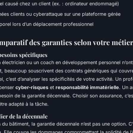
el causé chez un client (ex. : ordinateur endommagé)
nées clients ou cyberattaque sur une plateforme gérée
porel lors d’un déplacement professionnel
mparatif des garanties selon votre métie
 besoins spécifiques
n électricien ou un coach en développement personnel n’on
nt, beaucoup souscrivent des contrats génériques qui couvre
iel, c’est d’analyser les spécificités de votre activité. Un pr
 penser
cyber-risques
et
responsabilité immatérielle
. Un a
 besoin de la garantie décennale. Choisir son assurance, c’
t être adapté à la tâche.
lier de la décennale
s du bâtiment, la garantie décennale n’est pas une option. C
le. Elle couvre les dommages compromettant la solidité de l