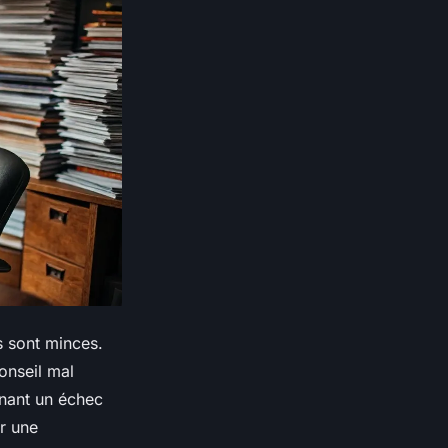
es sont minces.
onseil mal
înant un échec
r une