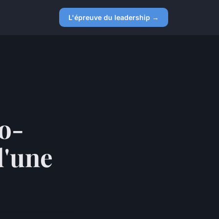
L'épreuve du leadership →
o-
d'une