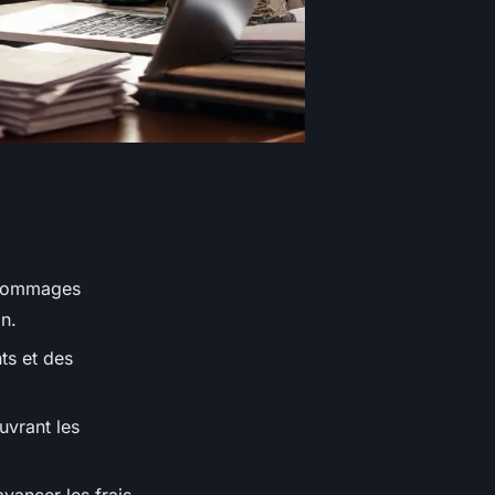
s dommages
n.
nts et des
uvrant les