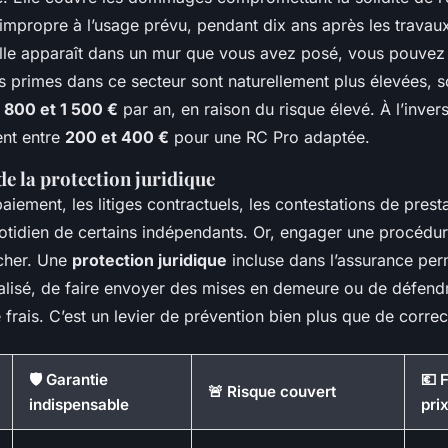
 impropre à l’usage prévu, pendant dix ans après les travaux.
relle apparaît dans un mur que vous avez posé, vous pouvez
s primes dans ce secteur sont naturellement plus élevées, 
e
800 et 1 500 €
par an, en raison du risque élevé. À l’invers
ent entre
200 et 400 €
pour une RC Pro adaptée.
e la protection juridique
paiement, les litiges contractuels, les contestations de presta
quotidien de certains indépendants. Or, engager une procédu
 cher. Une
protection juridique
incluse dans l’assurance per
alisé, de faire envoyer des mises en demeure ou de défendr
frais. C’est un levier de prévention bien plus que de correc
🛡️ Garantie
💶 
🚨 Risque couvert
indispensable
pri