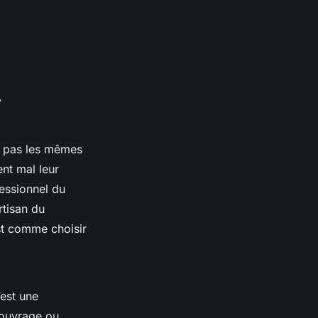
r
t pas les mêmes
nt mal leur
ofessionnel du
rtisan du
est comme choisir
’est une
’ouvrage ou