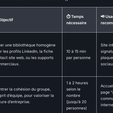
⏱️ Temps
📢 Us
Objectif
nécessaire
recom
er une bibliothèque homogène
Site in
r les profils LinkedIn, la fiche
10 à 15 min
signat
tact site web, ou les supports
par personne
plaque
mmerciaux.
sociau
1 à 2 heures
Accuei
trer la cohésion du groupe,
selon le
page “
sprit d’équipe, pour valoriser la
nombre
commu
ture d’entreprise.
(jusqu’à 20
intern
personnes)