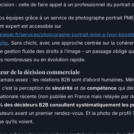
cision : celle de faire appel à un professionnel du
portrait 
vos équipes grâce à un service de photographe portrait PME
 expert est accessible sur
anager.fr/services/photographe-portrait-pme-a-lyon-boost
.php
. Sans chichi, avec une approche centrée sur la cohér
 gestion fluide des droits à l’image - un passage obligé qu
s nombreuses ou en évolution rapide.
œur de la décision commerciale
 jamais assez : les relations B2B sont d’abord humaines. M
 c’est la perception de
sincérité
et de
compétence
qui déc
nationale récente (non publiée en France mais relayée par d
% des décideurs B2B consultent systématiquement les pr
cuteurs avant un premier rendez-vous. Et la photo de profil 
e qu’ils voient.