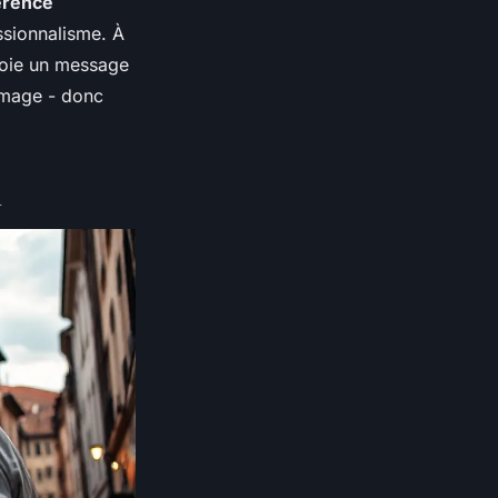
érence
ssionnalisme. À
nvoie un message
image - donc
n