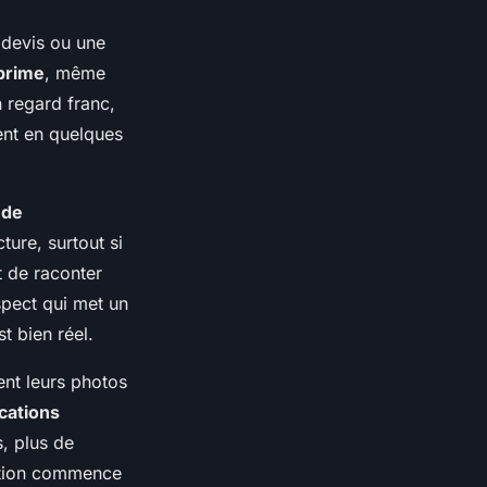
 devis ou une
prime
, même
n regard franc,
nent en quelques
 de
ture, surtout si
 de raconter
ospect qui met un
t bien réel.
ent leurs photos
cations
s, plus de
ation commence