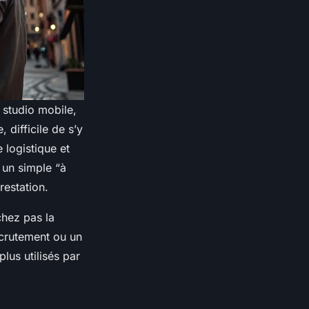
 studio mobile,
, difficile de s’y
e logistique et
r un simple “à
restation.
chez pas la
crutement ou un
lus utilisés par