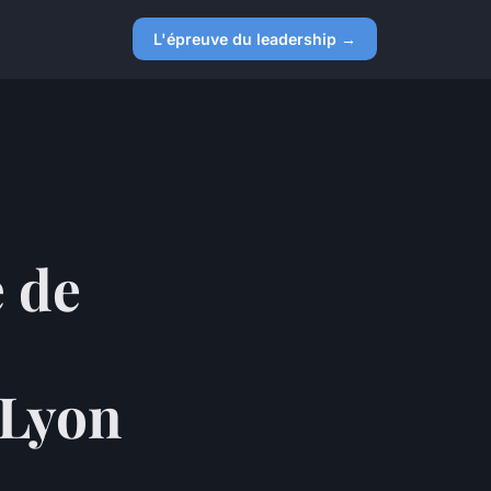
L'épreuve du leadership →
 de
 Lyon