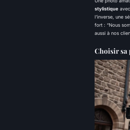
Une photo amat
stylistique
avec 
l’inverse, une 
fort : “Nous so
aussi à nos clien
Choisir sa 