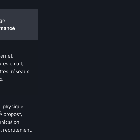
age
mandé
ternet,
ures email,
ttes, réseaux
x.
l physique,
À propos”,
nication
e, recrutement.