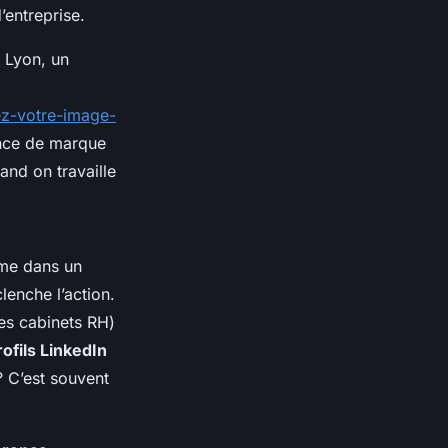
d’entreprise
.
 Lyon, un
ez-votre-image-
ence de marque
and on travaille
ême dans un
lenche l’action.
es cabinets RH)
ofils LinkedIn
? C’est souvent