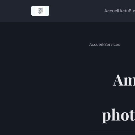
Accueil
Actu
Bu
Accueil
›
Services
Am
phot