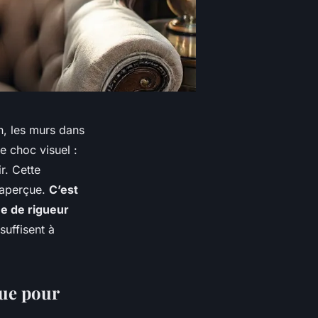
n, les murs dans
le choc visuel :
r. Cette
naperçue.
C’est
ue de rigueur
suffisent à
que pour