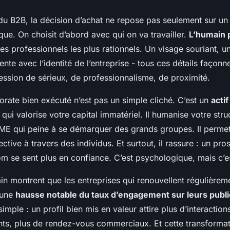
u B2B, la décision d’achat ne repose pas seulement sur un
que. On choisit d’abord avec qui on va travailler.
L’humain 
s professionnels les plus rationnels. Un visage souriant, u
nte avec l’identité de l’entreprise - tous ces détails façon
ession de sérieux, de professionnalisme, de proximité.
orate bien exécuté n’est pas un simple cliché. C’est un
actif
qui valorise votre capital immatériel. Il humanise votre struc
ME qui peine à se démarquer des grands groupes. Il permet
ective à travers des individus. Et surtout, il rassure : un pr
m se sent plus en confiance. C’est psychologique, mais c’es
ain montrent que les entreprises qui renouvellent régulièrem
 une
hausse notable du taux d’engagement sur leurs publi
 simple : un profil bien mis en valeur attire plus d’interaction
ts, plus de rendez-vous commerciaux. Et cette transform