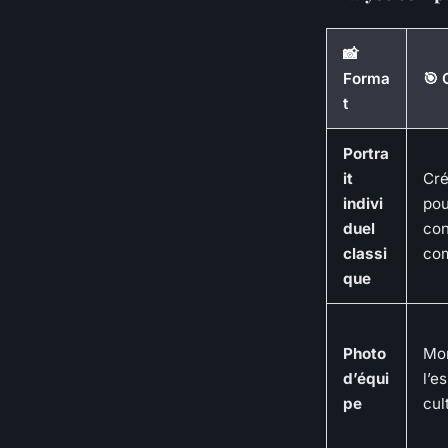
📸
Forma
🎯 
t
Portra
it
Cré
indivi
pou
duel
con
classi
co
que
Photo
Mon
d’équi
l’e
pe
cul