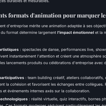
ces durables et mesurables.
ents formats d'animation pour marquer le
t d'entreprise mérite une animation adaptée à ses objectif
x du format détermine largement
l'impact émotionnel
et la 
rtistiques
: spectacles de danse, performances live, show
ivent instantanément l'attention et créent une atmosphère s
les lancements produits ou célébrations d'entreprise avec d
articipatives
: team building créatif, ateliers collaboratifs,
ent la cohésion et favorisent les échanges entre collègues. 
s et événements internes axés sur la collaboration.
technologiques
: réalité virtuelle, quiz interactifs, bornes p
es. Ces formats modernes séduisent particulièrement les éq