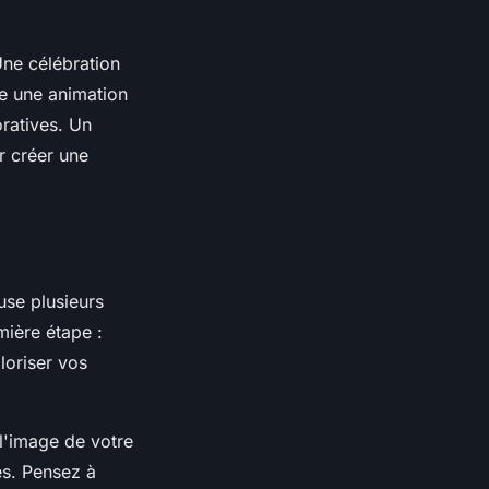
Une célébration
te une animation
oratives. Un
r créer une
se plusieurs
mière étape :
loriser vos
 l'image de votre
ues. Pensez à