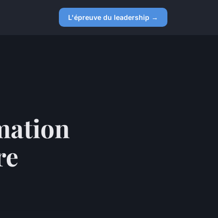
L'épreuve du leadership →
imation
re