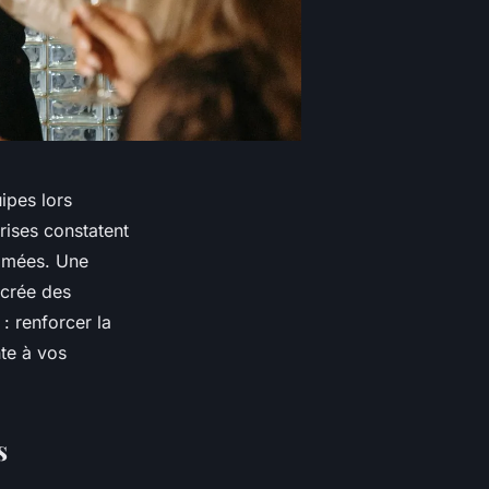
ipes lors
ises constatent
nimées. Une
 crée des
: renforcer la
te à vos
s