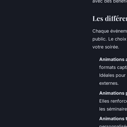
avec des bénéfi
Les différ
Chaque événemen
public. Le choi
votre soirée.
Animations a
formats capt
Idéales pour 
externes.
Animations p
Elles renforc
les séminaire
Animations 
personnalisé