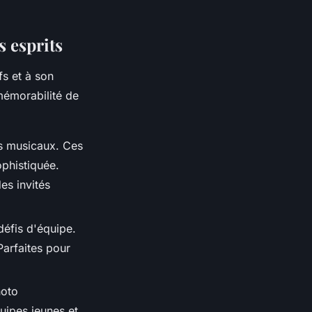
s esprits
s et à son
mémorabilité de
s musicaux. Ces
ophistiquée.
es invités
 défis d'équipe.
Parfaites pour
hoto
uipes jeunes et