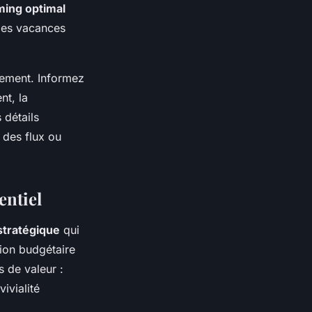
ming optimal
 les vacances
nement. Informez
nt, la
 détails
 des flux ou
entiel
stratégique
qui
tion budgétaire
s de valeur :
ivialité