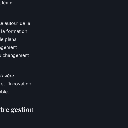
atégie
ise autour de la
 la formation
de plans
nagement
du changement
s'avère
 et l'innovation
able.
ntre gestion