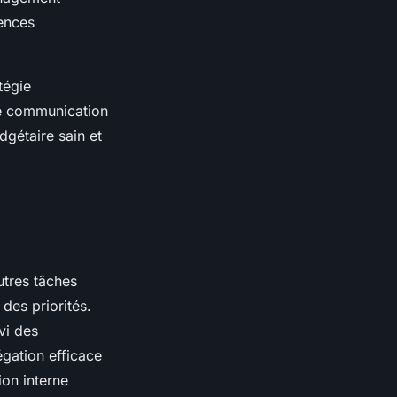
ences
tégie
de communication
dgétaire sain et
utres tâches
 des priorités.
vi des
égation efficace
ion interne