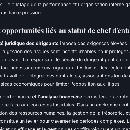
i, le pilotage de la performance et l'organisation interne 
sous haute pression.
t opportunités liés au statut de chef d'ent
té juridique des dirigeants
impose des exigences élevées :
 la gestion des risques sont incontournables pour protéger 
dirigeant. La responsabilité pénale du dirigeant peut être 
ndant nécessaire un suivi rigoureux des lois et des réglement
u travail doit intégrer ces contraintes, associant gestion de 
 aléas économiques pour limiter l'exposition aux litiges.
a performance et l'
analyse financière
permettent d'adopter
gique face aux contextes incertains. Dans un environnement
tion des ressources humaines, la gestion de la trésorerie, et
constitue un levier pour traverser les périodes complexes. L
légation efficace et la gestion des conflits véhiculent un 