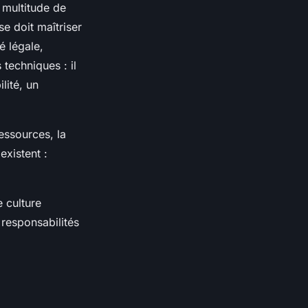
 multitude de
se doit maîtriser
é légale,
 techniques : il
lité, un
ressources, la
existent :
 culture
 responsabilités