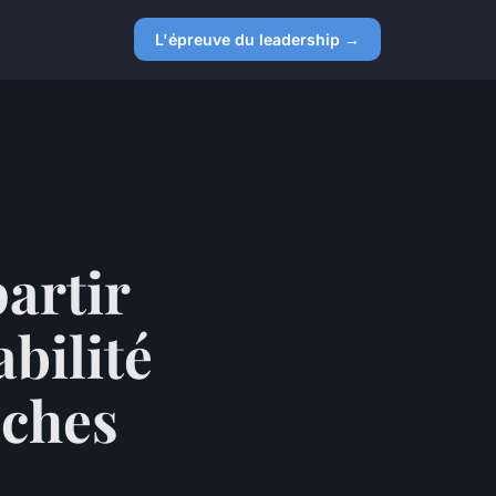
L'épreuve du leadership →
artir
bilité
âches