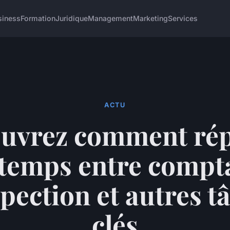
siness
Formation
Juridique
Management
Marketing
Services
ACTU
uvrez comment rép
 temps entre compta
pection et autres t
clés