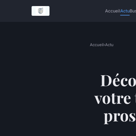
Accueil
Actu
Bu
Accueil
›
Actu
Déco
votre
pros