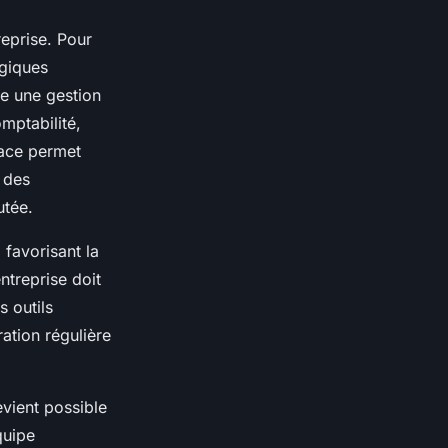
reprise. Pour
égiques
e une gestion
omptabilité,
cace permet
 des
utée.
 favorisant la
ntreprise doit
 outils
ration régulière
evient possible
quipe