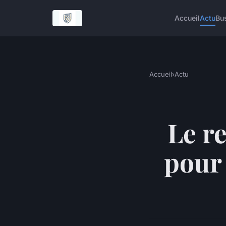
Accueil
Actu
Bu
Accueil
›
Actu
Le r
pour 