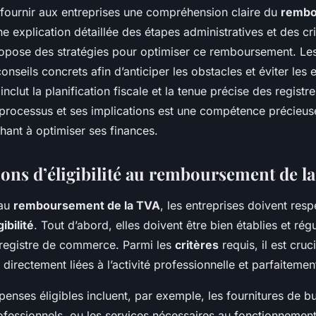
 fournir aux entreprises une compréhension claire du
rembo
ne explication détaillée des étapes administratives et des cr
l propose des stratégies pour optimiser ce remboursement. Le
onseils concrets afin d’anticiper les obstacles et éviter les 
nclut la planification fiscale et la tenue précise des registre
rocessus et ses implications est une compétence précieus
hant à optimiser ses finances.
ions d’éligibilité au remboursement de l
 au
remboursement de la TVA
, les entreprises doivent resp
ibilité
. Tout d’abord, elles doivent être bien établies et rég
 registre de commerce. Parmi les
critères
requis, il est cruc
directement liées à l’activité professionnelle et parfaitem
enses éligibles incluent, par exemple, les fournitures de bu
fessionnels, ou les services nécessaires au fonctionnement