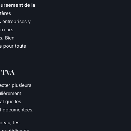
ursement de la
itères
s entreprises y
erreurs
s. Bien
e pour toute
a TVA
ecter plusieurs
ulièrement
ial que les
ent documentées.
reau, les
 quotidien de