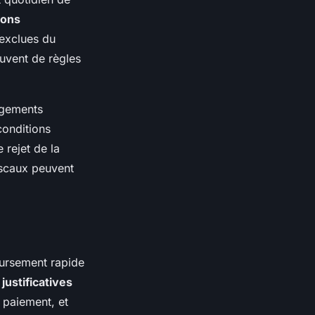
ions
 exclues du
uvent de règles
angements
 conditions
 rejet de la
fiscaux peuvent
oursement rapide
justificatives
 paiement, et