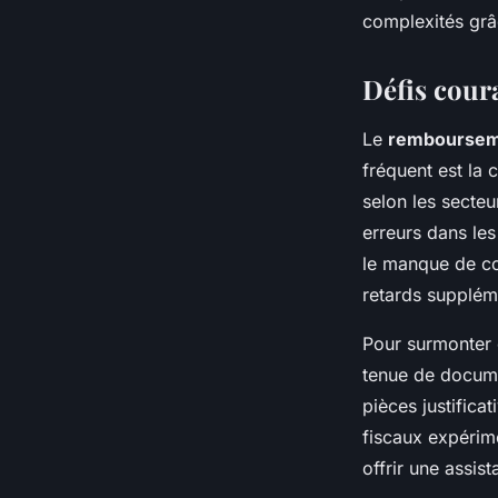
complexités gr
Défis cour
Le
remboursem
fréquent est la
selon les secteu
erreurs dans le
le manque de co
retards supplém
Pour surmonter c
tenue de documen
pièces justificat
fiscaux expérim
offrir une assis