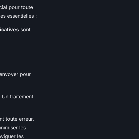
ial pour toute
s essentielles :
ficatives
sont
’envoyer pour
 Un traitement
nt toute erreur.
inimiser les
aviguer les