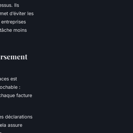
ssus. Ils
met d’éviter les
 entreprises
 tâche moins
ursement
aces est
ochable :
chaque facture
les déclarations
Cela assure