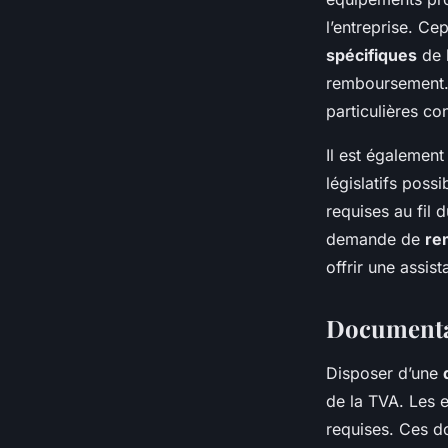
l’entreprise. Ce
spécifiques
de l
remboursement. 
particulières co
Il est également
législatifs possi
requises au fil 
demande de
re
offrir une assis
Documenta
Disposer d’une
de la TVA. Les e
requises. Ces do