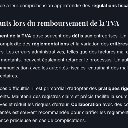
âce à leur compréhension approfondie des
régulations fisc
ants lors du remboursement de la TVA
ent de la TVA
pose souvent des
défis
aux entreprises. Un
 complexité des
réglementations
et la variation des
critères 
rs. Les erreurs administratives, telles que des factures mal
s montants, peuvent également retarder le processus. Un au
mmunication avec les autorités fiscales, entraînant des ma
entaires.
es difficultés, il est primordial d’adopter des
pratiques ri
ts. Maintenir des registres clairs et précis facilite la soum
ives et réduit les risques d’erreur.
Collaboration
avec des co
entés est souvent recommandée pour clarifier les règlement
tance précieuse en cas de complications.