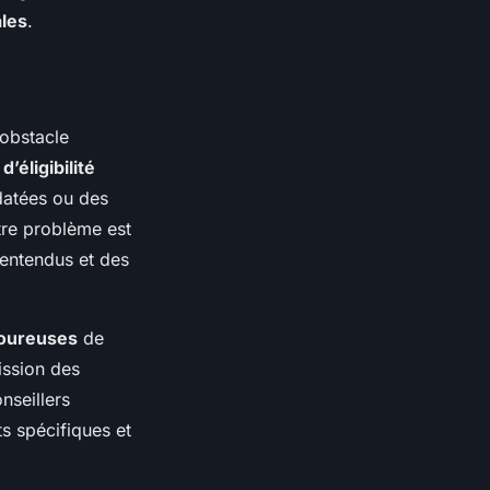
ales
.
 obstacle
d’éligibilité
 datées ou des
tre problème est
lentendus et des
goureuses
de
ission des
nseillers
s spécifiques et