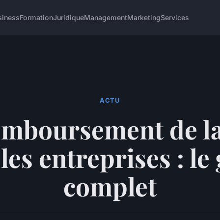
siness
Formation
Juridique
Management
Marketing
Services
ACTU
emboursement de l
les entreprises : le
complet