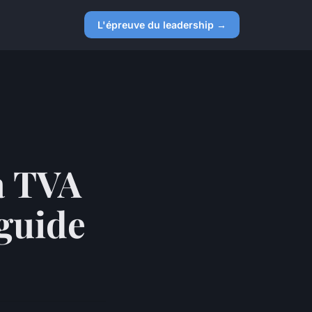
L'épreuve du leadership →
a TVA
 guide